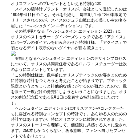
オリスファンへのプレゼントともいえる特別な1本
スイスの腕時計ブランド・オリスが、会社として登記したのは
1904年6月1日のこと。それを記念し、毎年6月1日に250本限定で
リリースされるのが、スイスのジュラ山脈にある美しい村の名を
冠した「ヘルシュタイン エディション」です。
その第4弾となる「ヘルシュタイン エディション 2023」は、
オリスのベストセラー・ダイバーズウォッチである「アクイス」
にパープルのダイアルを組み合わせた特別仕様。「アクイス」で
初となるデイト表示のないダイヤルが目を惹きます。
4作目となるヘルシュタイン エディションのデザインプロセス
について、オリスの共同責任者であるロルフ・スチューダーは次
のようにコメントしています。
「この特別仕様は、数年前にオリスブティックのお客さまのため
に特別な時計をつくろうと考えたことが始まりです。ブティック
限定というとちょっと排他的な感じがするのが嫌だったので、数
を限って一度だけの発売にしようということになりました。オリ
スの創立記念日である6月1日に発表する特別企画にしたので
す。
ヘルシュタイン エディションはオリスファンやコレクターた
ちに喜ばれる特別なコンセプトの時計です。あらゆる人のための
時計ではありますが、特にオリスファンに歓迎されてきました。
オリスのストーリーを理解して、価値観に共感する人々に愛され
ます。250本しかつくらない、ある意味、ファンへ向けたプレゼ
ントでもあります」