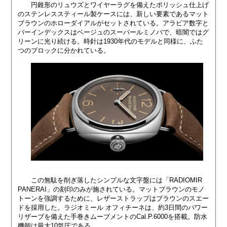
円錐形のリュウズとワイヤーラグを備えたポリッシュ仕上げ
のステンレススティール製ケースには、新しい要素であるマット
ブラウンのホローダイアルがセットされている。アラビア数字と
バーインデックスはベージュのスーパールミノバで、暗闇ではグ
リーンに光り続ける。時針は1930年代のモデルと同様に、ふた
つのブロックに分かれている。
この無駄を削ぎ落したシンプルな文字盤には「RADIOMIR
PANERAI」の刻印のみが施されている。マットブラウンのモノ
トーンを強調するために、レザーストラップはブラウンのスエー
ドを採用した。ラジオミール オフィチーネは、約3日間のパワー
リザーブを備えた手巻きムーブメントのCal.P.6000を搭載。防水
機能は最大10気圧である。