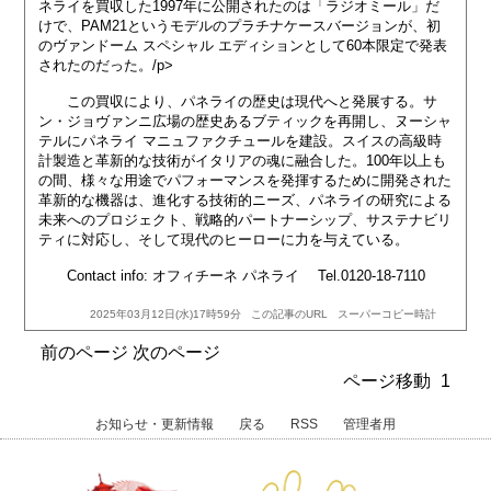
ネライを買収した1997年に公開されたのは「ラジオミール」だ
けで、PAM21というモデルのプラチナケースバージョンが、初
のヴァンドーム スペシャル エディションとして60本限定で発表
されたのだった。/p>
この買収により、パネライの歴史は現代へと発展する。サ
ン・ジョヴァンニ広場の歴史あるブティックを再開し、ヌーシャ
テルにパネライ マニュファクチュールを建設。スイスの高級時
計製造と革新的な技術がイタリアの魂に融合した。100年以上も
の間、様々な用途でパフォーマンスを発揮するために開発された
革新的な機器は、進化する技術的ニーズ、パネライの研究による
未来へのプロジェクト、戦略的パートナーシップ、サステナビリ
ティに対応し、そして現代のヒーローに力を与えている。
Contact info: オフィチーネ パネライ Tel.0120-18-7110
2025年03月12日(水)17時59分
この記事のURL
スーパーコピー時計
前のページ
次のページ
ページ移動
1
お知らせ・更新情報
戻る
RSS
管理者用