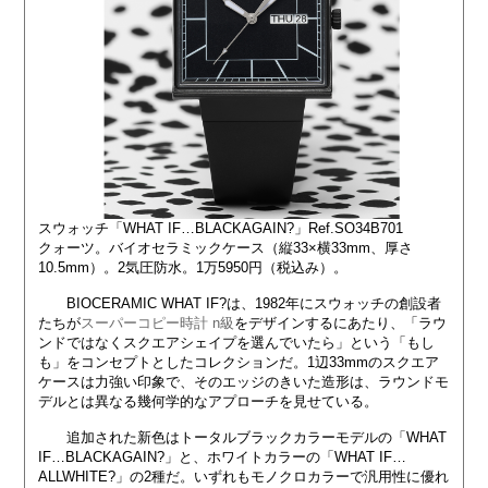
スウォッチ「WHAT IF…BLACKAGAIN?」Ref.SO34B701
クォーツ。バイオセラミックケース（縦33×横33mm、厚さ
10.5mm）。2気圧防水。1万5950円（税込み）。
BIOCERAMIC WHAT IF?は、1982年にスウォッチの創設者
たちが
スーパーコピー時計 n級
をデザインするにあたり、「ラウ
ンドではなくスクエアシェイプを選んでいたら」という「もし
も」をコンセプトとしたコレクションだ。1辺33mmのスクエア
ケースは力強い印象で、そのエッジのきいた造形は、ラウンドモ
デルとは異なる幾何学的なアプローチを見せている。
追加された新色はトータルブラックカラーモデルの「WHAT
IF…BLACKAGAIN?」と、ホワイトカラーの「WHAT IF…
ALLWHITE?」の2種だ。いずれもモノクロカラーで汎用性に優れ