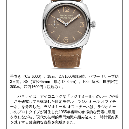
手巻き（Cal.6000）。19石。2万1600振動/時。パワーリザーブ約
3日間。SS（直径45mm、厚さ12.8mm）。100m防水。世界限定
300本。72万1600円（税込み）。
パネライは、アイコニックな「ラジオミール」のルーツや美
しさを研究して再構築した限定モデル「ラジオミール オフィチ
ーネ」を発表した。ラジオミール オフィチーネは、ラジオミー
ルのプロトタイプが誕生した1935年当時の象徴的な要素に敬意
を表しながら、現代の技術的専門知識を組み込んで、時計愛好家
を魅了する普遍的な逸品を完成させた。