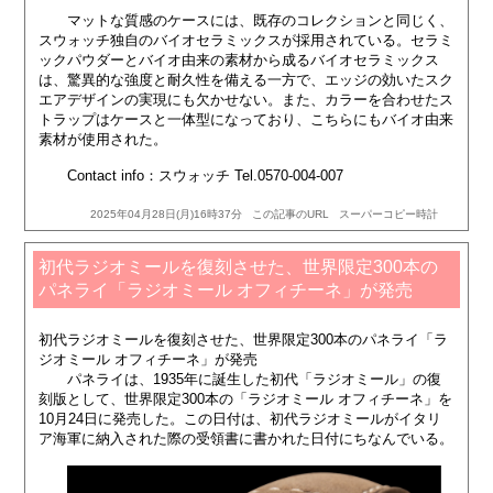
マットな質感のケースには、既存のコレクションと同じく、
スウォッチ独自のバイオセラミックスが採用されている。セラミ
ックパウダーとバイオ由来の素材から成るバイオセラミックス
は、驚異的な強度と耐久性を備える一方で、エッジの効いたスク
エアデザインの実現にも欠かせない。また、カラーを合わせたス
トラップはケースと一体型になっており、こちらにもバイオ由来
素材が使用された。
Contact info：スウォッチ Tel.0570-004-007
2025年04月28日(月)16時37分
この記事のURL
スーパーコピー時計
初代ラジオミールを復刻させた、世界限定300本の
パネライ「ラジオミール オフィチーネ」が発売
初代ラジオミールを復刻させた、世界限定300本のパネライ「ラ
ジオミール オフィチーネ」が発売
パネライは、1935年に誕生した初代「ラジオミール」の復
刻版として、世界限定300本の「ラジオミール オフィチーネ」を
10月24日に発売した。この日付は、初代ラジオミールがイタリ
ア海軍に納入された際の受領書に書かれた日付にちなんでいる。