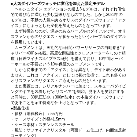
●人気ダイバーズウォッチに変化を加えた限定モデル
ヘルシュタイン エディションの過去3モデルは、それぞれ個性
的で遊び心に満ちた少し型破りなものでした。しかし2023年の
モデルは、不動の人気を誇るオリスのダイバーズウォッチ「アク
イス」にちょっとした変化を加えたものとなっています。
まず特徴的なのが、深みのあるパープルのダイアルです。オリ
スファンからのリクエストが多かったというパープルのダイアル
を採用しています。
ムーブメントは、画期的な5日間パワーリザーブの自動巻き“キ
ャリバー400”を搭載。高度な耐磁性とクロノメーターをしのぐ精
度（日差マイナス3／プラス5秒）を備えており、10年間オーバ
ーホールが不要という10年保証のムーブメントです。
しかも従来までの「アクイス」とは異なり、デイト表示があり
ません。これは「アクイス」としては初の仕様で、これも多くの
オリスファンのリクエストに応えたものだといいます。
また裏蓋には、シリアルナンバーに加えて、スキューバダイビ
ングのギアを装着した“オリスベア”を刻印。見る人を笑顔にする
と同時に、30気圧防水（300m防水）の本格ダイバーズウォッチ
であることを示す特別な仕上げとなっています。
●製品仕様
・価格（消費税込）：55万円
・ケースサイズ：外径41.5mm
・ケース素材：ステンレススチール
・風防：サファイアクリスタル（両面ドーム仕上げ、内面無反射
コーティング）