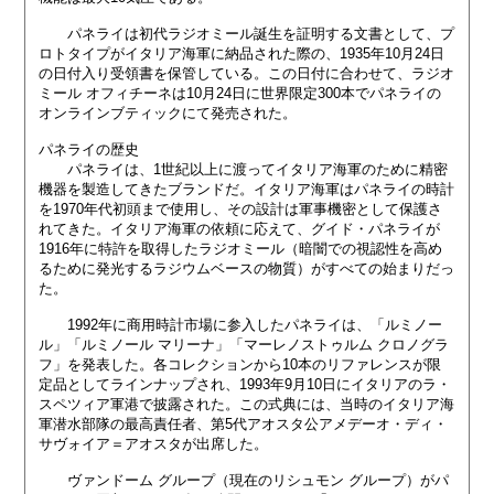
パネライは初代ラジオミール誕生を証明する文書として、プ
ロトタイプがイタリア海軍に納品された際の、1935年10月24日
の日付入り受領書を保管している。この日付に合わせて、ラジオ
ミール オフィチーネは10月24日に世界限定300本でパネライの
オンラインブティックにて発売された。
パネライの歴史
パネライは、1世紀以上に渡ってイタリア海軍のために精密
機器を製造してきたブランドだ。イタリア海軍はパネライの時計
を1970年代初頭まで使用し、その設計は軍事機密として保護さ
れてきた。イタリア海軍の依頼に応えて、グイド・パネライが
1916年に特許を取得したラジオミール（暗闇での視認性を高め
るために発光するラジウムベースの物質）がすべての始まりだっ
た。
1992年に商用時計市場に参入したパネライは、「ルミノー
ル」「ルミノール マリーナ」「マーレノストゥルム クロノグラ
フ」を発表した。各コレクションから10本のリファレンスが限
定品としてラインナップされ、1993年9月10日にイタリアのラ・
スペツィア軍港で披露された。この式典には、当時のイタリア海
軍潜水部隊の最高責任者、第5代アオスタ公アメデーオ・ディ・
サヴォイア＝アオスタが出席した。
ヴァンドーム グループ（現在のリシュモン グループ）がパ